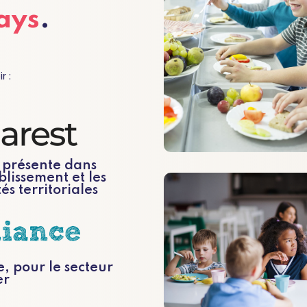
ays
.
r :
 présente dans
blissement et les
tés territoriales
, pour le secteur
er