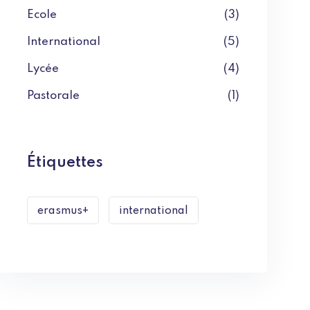
Ecole
(3)
International
(5)
Lycée
(4)
Pastorale
(1)
Étiquettes
erasmus+
international